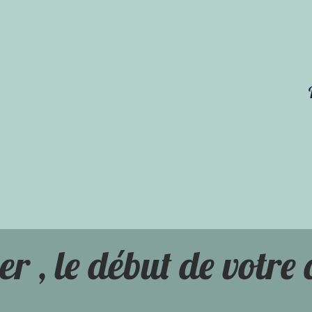
eont ensemble un pr
qui vous ressemble
er , le début de votre