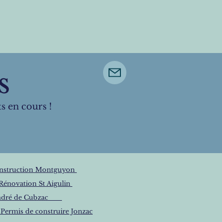
és
ts en cours !
nstruction Montguyon
Rénovation St Aigulin
t André de Cubzac
ermis de construire Jonzac